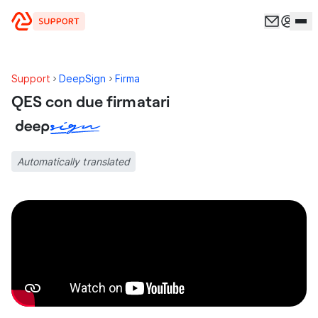
Vai al contenuto
Support
DeepSign
Firma
QES con due firmatari
Automatically translated