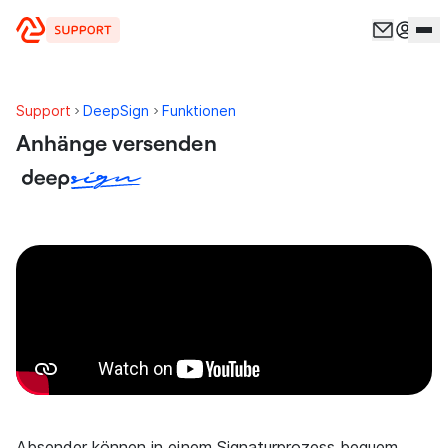
Zum Inhalt springen
Support
DeepSign
Funktionen
Anhänge versenden
Absender können in einem Signaturprozess bequem