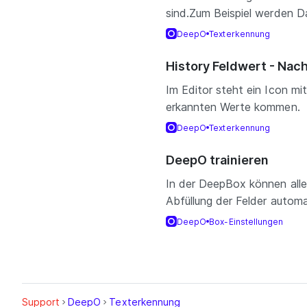
sind.Zum Beispiel werden 
DeepO
Texterkennung
History Feldwert - Nac
Im Editor steht ein Icon mi
erkannten Werte kommen. B
DeepO
Texterkennung
DeepO trainieren
In der DeepBox können alle 
Abfüllung der Felder automat
DeepO
Box-Einstellungen
Support
DeepO
Texterkennung