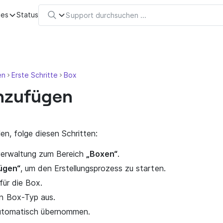
tes
Status
en
Erste Schritte
Box
nzufügen
en, folge diesen Schritten:
verwaltung zum Bereich
„Boxen“
.
ügen“
, um den Erstellungsprozess zu starten.
für die Box.
n Box-Typ aus.
automatisch übernommen.