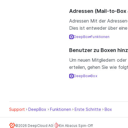
Adressen (Mail-to-Box 
Adressen Mit der Adressen
Dies ist entweder über ein
DeepBox
Funktionen
Benutzer zu Boxen hin
Um neuen Mitgliedern oder
erteilen, gehen Sie wie folg
DeepBox
Box
Support
DeepBox
Funktionen
Erste Schritte
Box
©2026 DeepCloud AG
Ein Abacus Spin-Off