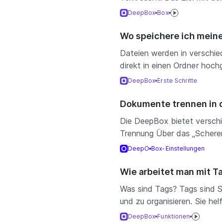
DeepBox
Box
Wo speichere ich mein
Dateien werden in verschi
direkt in einen Ordner hoch
DeepBox
Erste Schritte
Dokumente trennen in 
Die DeepBox bietet verschi
Trennung Über das „Schere
DeepO
Box-Einstellungen
Wie arbeitet man mit T
Was sind Tags? Tags sind S
und zu organisieren. Sie hel
DeepBox
Funktionen