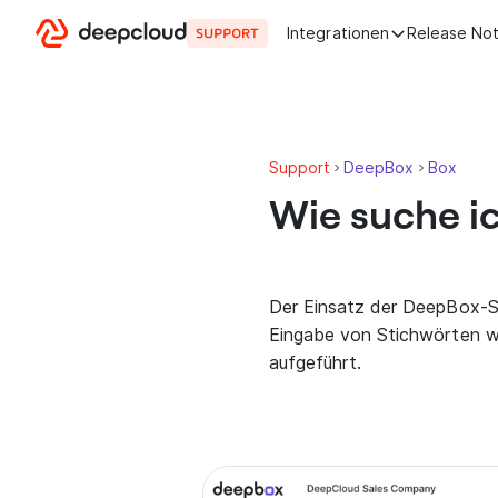
Zum Inhalt springen
Integrationen
Release No
Support
DeepBox
Box
Wie suche i
Der Einsatz der DeepBox-Su
Eingabe von Stichwörten we
aufgeführt.