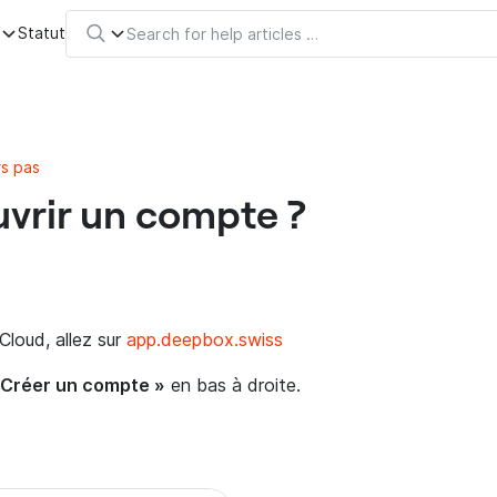
s
Statut
s pas
rir un compte ?
loud, allez sur
app.deepbox.swiss
 Créer un compte »
en bas à droite.