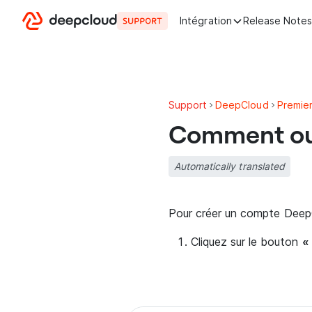
Aller au contenu
Intégration
Release Note
Support
DeepCloud
Premier
Comment ouv
Automatically translated
Pour créer un compte DeepC
Cliquez sur le bouton
«