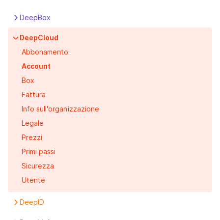
DeepBox
Apps
DeepCloud
Box
Abbonamento
Caratteristiche
Account
DeepPortal
Box
Primi passi
Fattura
Info sull'organizzazione
Legale
Prezzi
Primi passi
Sicurezza
Utente
DeepID
Impostazioni