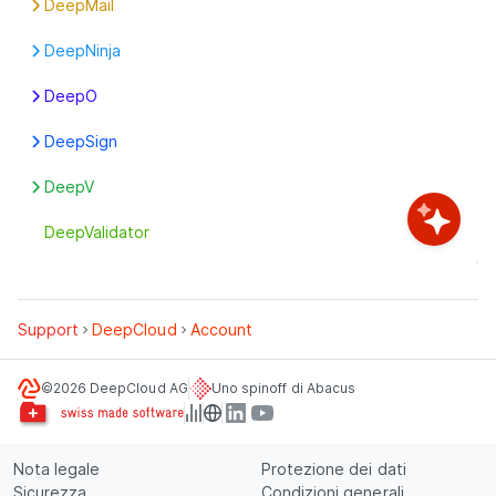
DeepMail
Primi passi
Primi passi
DeepNinja
Primi passi
DeepO
DeepFlow
DeepSign
DeepO Editor
Caratteristiche
DeepV
Definizioni globali
Firma
Primi passi
Definizioni per indirizzo
DeepValidator
Primi passi
Impostazioni box
Sigilli
Mailroom
Primi passi
Support
DeepCloud
Account
Riconoscimento del testo
©2026 DeepCloud AG
Uno spinoff di Abacus
Nota legale
Protezione dei dati
Sicurezza
Condizioni generali