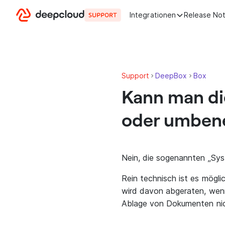
Zum Inhalt springen
Integrationen
Release No
Support
DeepBox
Box
Kann man di
oder umben
Nein, die sogenannten „Sy
Rein technisch ist es mögli
wird davon abgeraten, wenn
Ablage von Dokumenten nich