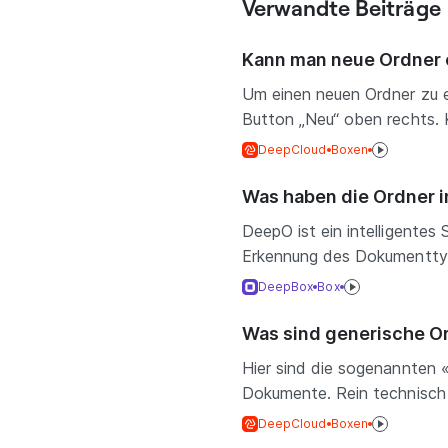
Verwandte Beiträge
Kann man neue Ordner 
Um einen neuen Ordner zu e
Button „Neu“ oben rechts. K
DeepCloud
Boxen
Was haben die Ordner i
DeepO ist ein intelligente
Erkennung des Dokumenttyps
DeepBox
Box
Was sind generische O
Hier sind die sogenannten 
Dokumente. Rein technisch is
DeepCloud
Boxen