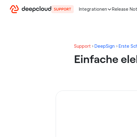
Zum Inhalt springen
Integrationen
Release No
Support
DeepSign
Erste Sch
Einfache ele