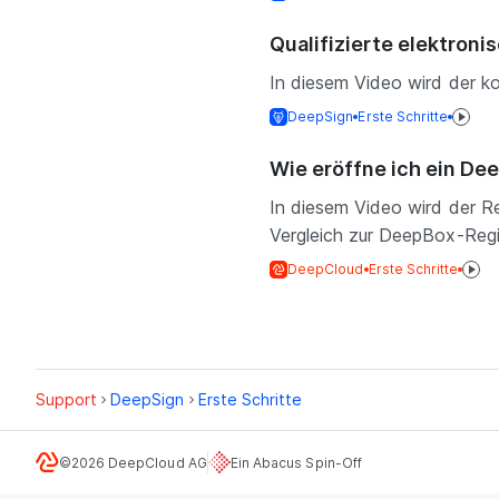
Qualifizierte elektroni
In diesem Video wird der ko
DeepSign
Erste Schritte
Wie eröffne ich ein De
In diesem Video wird der R
Vergleich zur DeepBox-Regist
DeepCloud
Erste Schritte
Support
DeepSign
Erste Schritte
©2026 DeepCloud AG
Ein Abacus Spin-Off