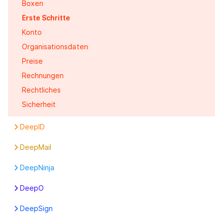
Boxen
Funktionen
Erste Schritte
Konto
Organisationsdaten
Preise
Rechnungen
Rechtliches
Sicherheit
DeepID
Einstellungen
DeepMail
Erste Schritte
Erste Schritte
DeepNinja
Erste Schritte
DeepO
Box-Einstellungen
DeepSign
DeepFlow
Erste Schritte