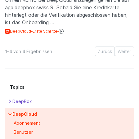
Um ein Konto bei DeepCloud anzulegen gehen Sie auf
app.deepbox.swiss 9. Sobald Sie eine Kreditkarte
hinterlegt oder die Verifikation abgeschlossen haben,
ist das Onboarding ...
DeepCloud
Erste Schritte
1–4 von 4 Ergebnissen
Zurück
Weiter
Topics
DeepBox
Apps
DeepCloud
Box
Abonnement
DeepPortal
Benutzer
Erste Schritte