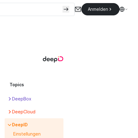
Anmelden
Topics
DeepBox
Apps
DeepCloud
Box
Abonnement
DeepID
DeepPortal
Benutzer
Einstellungen
Erste Schritte