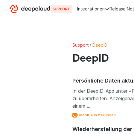
Zum Inhalt springen
Integrationen
Release No
Support
DeepID
DeepID
Persönliche Daten aktu
In der DeepID-App unter «Pr
zu überarbeiten. Anzeigen
einem ...
DeepID
Einstellungen
Wiederherstellung der 