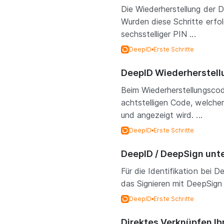
Die Wiederherstellung der 
Wurden diese Schritte erfol
sechsstelliger PIN ...
DeepID
Erste Schritte
DeepID Wiederherstel
Beim Wiederherstellungscod
achtstelligen Code, welcher
und angezeigt wird. ...
DeepID
Erste Schritte
DeepID / DeepSign unt
Für die Identifikation bei
das Signieren mit DeepSign
DeepID
Erste Schritte
Direktes Verknüpfen I