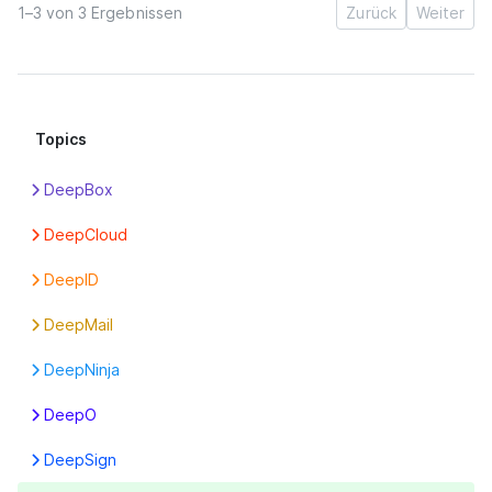
1–3 von 3 Ergebnissen
Zurück
Weiter
Topics
DeepBox
Apps
DeepCloud
Box
Abonnement
DeepID
DeepPortal
Benutzer
Einstellungen
Erste Schritte
DeepMail
Boxen
Erste Schritte
Funktionen
Erste Schritte
Erste Schritte
DeepNinja
Konto
Erste Schritte
DeepO
Organisationsdaten
Box-Einstellungen
Preise
DeepSign
DeepFlow
Rechnungen
Erste Schritte