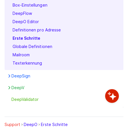
Box-Einstellungen
Preise
DeepFlow
Rechnungen
DeepO Editor
Rechtliches
Definitionen pro Adresse
Sicherheit
Erste Schritte
Globale Definitionen
Mailroom
Texterkennung
DeepSign
Erste Schritte
DeepV
Funktionen
Erste Schritte
DeepValidator
Siegel
Signieren
Support
DeepO
Erste Schritte