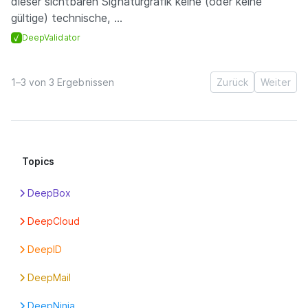
dieser sichtbaren Signaturgrafik keine (oder keine
gültige) technische, ...
DeepValidator
1–3 von 3 Ergebnissen
Zurück
Weiter
Topics
DeepBox
Apps
DeepCloud
Box
Abonnement
DeepID
DeepPortal
Benutzer
Einstellungen
Erste Schritte
DeepMail
Boxen
Erste Schritte
Funktionen
Erste Schritte
Erste Schritte
DeepNinja