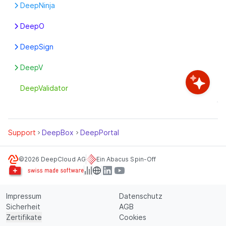
Erste Schritte
DeepNinja
Konto
Erste Schritte
DeepO
Organisationsdaten
Box-Einstellungen
Preise
DeepSign
DeepFlow
Rechnungen
Erste Schritte
DeepV
DeepO Editor
Rechtliches
Funktionen
Erste Schritte
Definitionen pro Adresse
DeepValidator
Sicherheit
Siegel
Erste Schritte
Signieren
Globale Definitionen
Mailroom
Support
DeepBox
DeepPortal
Texterkennung
©2026 DeepCloud AG
Ein Abacus Spin-Off
Impressum
Datenschutz
Sicherheit
AGB
Zertifikate
Cookies