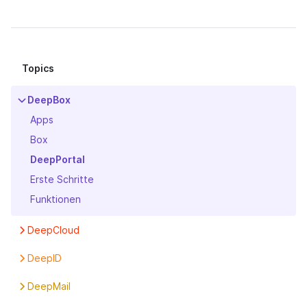
Topics
DeepBox
Apps
Box
DeepPortal
Erste Schritte
Funktionen
DeepCloud
Abonnement
DeepID
Benutzer
Einstellungen
DeepMail
Boxen
Erste Schritte
Erste Schritte