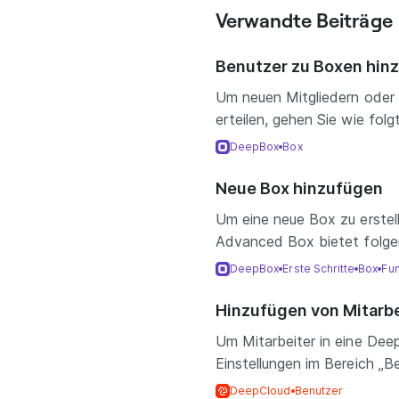
Verwandte Beiträge
Benutzer zu Boxen hin
Um neuen Mitgliedern oder
erteilen, gehen Sie wie folg
DeepBox
Box
Neue Box hinzufügen
Um eine neue Box zu erstel
Advanced Box bietet folgen
DeepBox
Erste Schritte
Box
Fu
Hinzufügen von Mitarb
Um Mitarbeiter in eine De
Einstellungen im Bereich „Be
DeepCloud
Benutzer