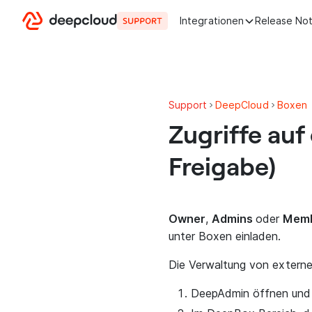
Zum Inhalt springen
Integrationen
Release No
Support
DeepCloud
Boxen
Zugriffe auf
Freigabe)
Owner
,
Admins
oder
Memb
unter Boxen einladen.
Die Verwaltung von externen
DeepAdmin öffnen und 