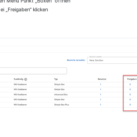
en Menü Punkt „Boxen“ öffnen
i „Freigaben“ klicken