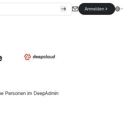
Anmelden
e
rne Personen im DeepAdmin