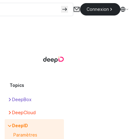
Connexion
Topics
DeepBox
Apps
DeepCloud
Box
Abonnement
DeepID
DeepPortal
Box
Paramètres
Fonctionnalités