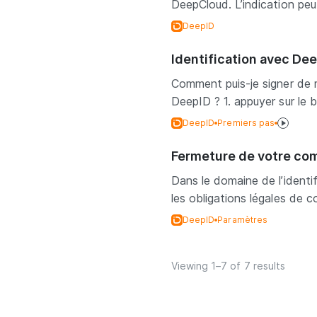
DeepCloud. L’indication peut
DeepID
Identification avec De
Comment puis-je signer de m
DeepID ? 1. appuyer sur le b
DeepID
Premiers pas
Fermeture de votre co
Dans le domaine de l’identif
les obligations légales de c
DeepID
Paramètres
Viewing 1–7 of 7 results