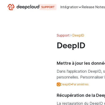
Aller au contenu
Intégration
Release Note
Support
DeepID
DeepID
Mettre à jour les donn
Dans l’application DeepID, s
personnelles. Personnaliser 
DeepID
Paramètres
Récupération de la Dee
La restauration du DeepID e