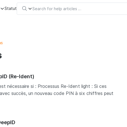
s
Statut
as
s
pID (Re-Ident)
st nécessaire si : Processus Re-Ident light : Si ces
avec succès, un nouveau code PIN à six chiffres peut
DeepID